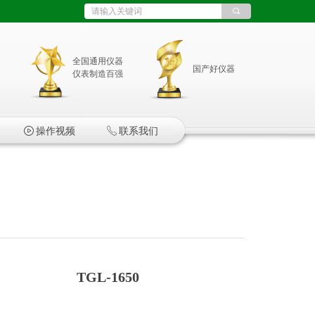
끠
全国通用仪器
国产好仪器
仪表制造百强
ꄤ
操作视频
ꂅ
联系我们
GL-1650