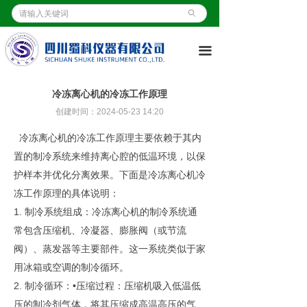
首页
ꄙ
ꀇ
关于我们
ꀶ
끀
产品展示
ꁦ
冷冻离心机的冷冻工作原理
客户案例
ꄁ
创建时间：
2024-05-23
14:20
冷冻离心机的冷冻工作原理主要依赖于其内
新闻资讯
ꂓ
置的制冷系统来维持离心腔的低温环境，以保
资质证书
ꀧ
护样本并优化分离效果。下面是冷冻离心机冷
冻工作原理的具体说明：
操作视频
ꄤ
1. 制冷系统组成：冷冻离心机的制冷系统通
常包含压缩机、冷凝器、膨胀阀（或节流
联系我们
ꂅ
阀）、蒸发器等主要部件。这一系统类似于家
用冰箱或空调的制冷循环。
2. 制冷循环：•压缩过程：压缩机吸入低温低
压的制冷剂气体，将其压缩成高温高压的气